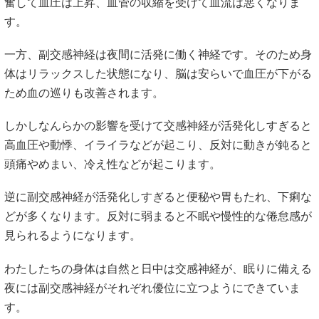
奮して血圧は上昇、血管の収縮を受けて血流は悪くなりま
す。
一方、副交感神経は夜間に活発に働く神経です。そのため身
体はリラックスした状態になり、脳は安らいで血圧が下がる
ため血の巡りも改善されます。
しかしなんらかの影響を受けて交感神経が活発化しすぎると
高血圧や動悸、イライラなどが起こり、反対に動きが鈍ると
頭痛やめまい、冷え性などが起こります。
逆に副交感神経が活発化しすぎると便秘や胃もたれ、下痢な
どが多くなります。反対に弱まると不眠や慢性的な倦怠感が
見られるようになります。
わたしたちの身体は自然と日中は交感神経が、眠りに備える
夜には副交感神経がそれぞれ優位に立つようにできていま
す。